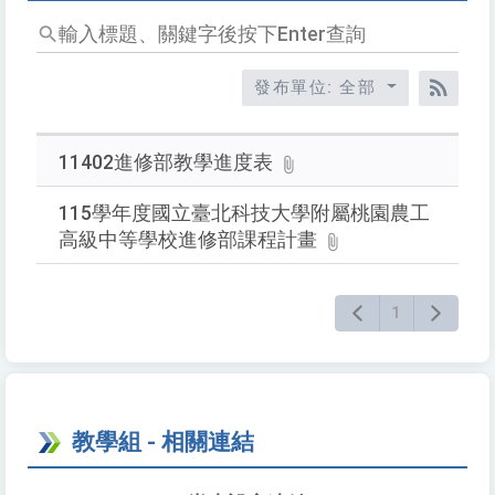
輸
入
標
發布單位: 全部
題、
RSS
關
鍵
11402進修部教學進度表
字
後
115學年度國立臺北科技大學附屬桃園農工
按
高級中等學校進修部課程計畫
下
Enter
1
查
詢
教學組 - 相關連結