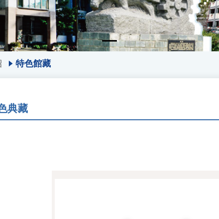
紹
特色館藏
色典藏