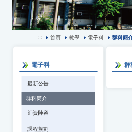
:::
首頁
教學
電子科
群科簡
電子科
群
最新公告
群科簡介
師資陣容
課程規劃