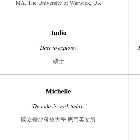
MA, The University of Warwick, UK
Judio
“Dare to explore!”
“T
碩士
Michelle
“Do today's work today.”
國立臺北科技大學 應用英文所