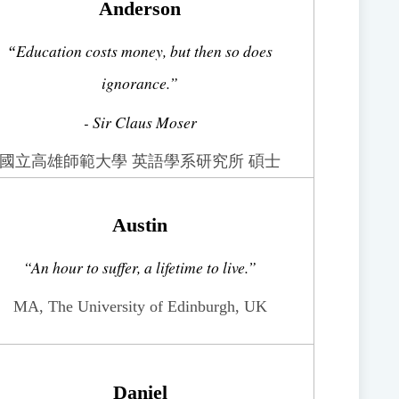
Anderson
Education costs money, but then so does
“
ignorance.”
- Sir Claus Moser
國立高雄師範大學 英語學系研究所 碩士
Austin
“An hour to suffer, a lifetime to live.”
MA, The University of Edinburgh, UK
Daniel