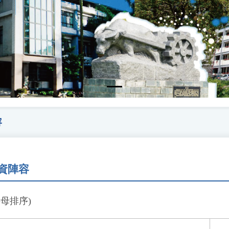
容
資陣容
字母排序)