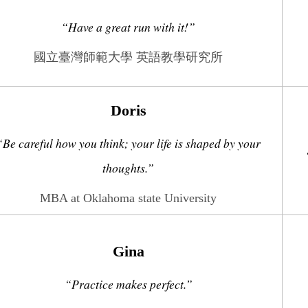
“Have a great run with it!”
國立臺灣師範大學 英語教學研究所
Doris
“Be careful how you think; your life is shaped by your
thoughts.”
MBA at Oklahoma state University
Gina
“
Practice makes perfect.
”