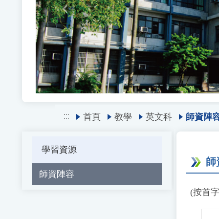
Previous
:::
首頁
教學
英文科
師資陣
學習資源
師
師資陣容
(按首