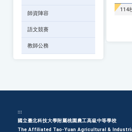
題、
關
11
師資陣容
鍵
字
後
語文競賽
按
下
教師公務
Enter
查
詢
:::
國立臺北科技大學附屬桃園農工高級中等學校
The Affiliated Tao-Yuan Agricultural & Industri