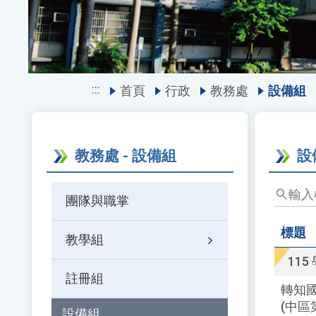
:::
首頁
行政
教務處
設備組
教務處 - 設備組
設
輸
團隊與職掌
入
標
標題
教學組
題、
關
11
鍵
註冊組
轉知國
字
(中區
後
設備組