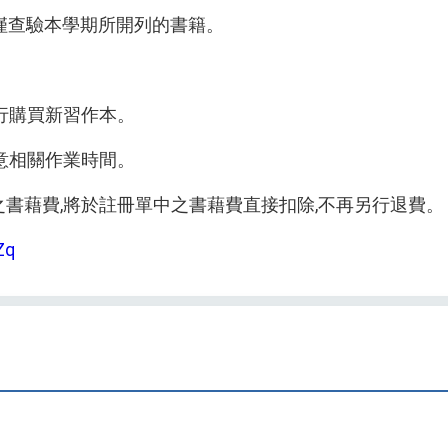
內容,僅查驗本學期所開列的書籍。
另行購買新習作本。
注意相關作業時間。
後之書藉費,將於註冊單中之書藉費直接扣除,不再另行退費。
Zq