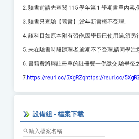
2. 驗書前請先查閱 115 學年第 1 學期書單
3. 驗書只查驗【舊書】,當年新書概不受理。
4. 該科目如原本附有習作,因學長已使用過,須
5. 未在驗書時段辦理者,逾期不予受理,請同學
6. 書藉費將與註冊單的註冊費一併繳交,驗畢
7.
https://reurl.cc/5XgRZqhttps://reurl.cc/5XgR
設備組 - 檔案下載
輸
入