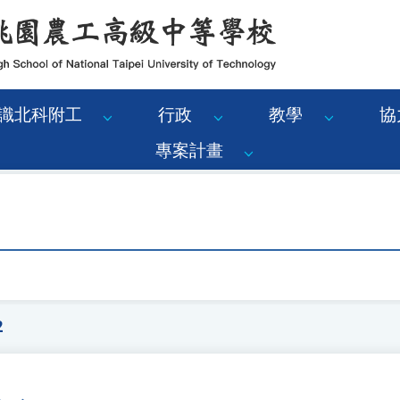
識北科附工
行政
教學
協
專案計畫
2