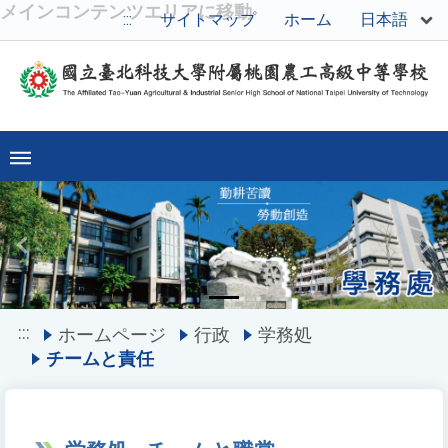
メインコンテンツエリアに移動
日本語
:::
サイトマップ
ホーム
Previous
Ne
:::
ホームページ
行政
学務処
チームと責任