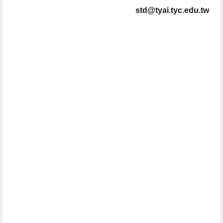
std@tyai.tyc.edu.tw