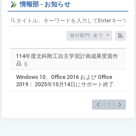
情報部 - お知らせ
タ
イ
ト
発行部門: 全て
ル、
RSS
キ
ー
114年度北科附工自主学習計画成果受賞作
ワ
品
ー
ド
Windows 10、Office 2016 および Office
を
2019： 2025年10月14日にサポート終了
入
力
1
し
て
Enter
キ
ー