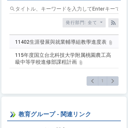
タ
イ
ト
発行部門: 全て
ル、
RSS
キ
ー
11402生涯發展與就業輔導組教學進度表
ワ
ー
115年度国立台北科技大学附属桃園農工高
ド
級中等学校進修部課程計画
を
入
1
力
し
て
Enter
キ
教育グループ - 関連リンク
ー
で