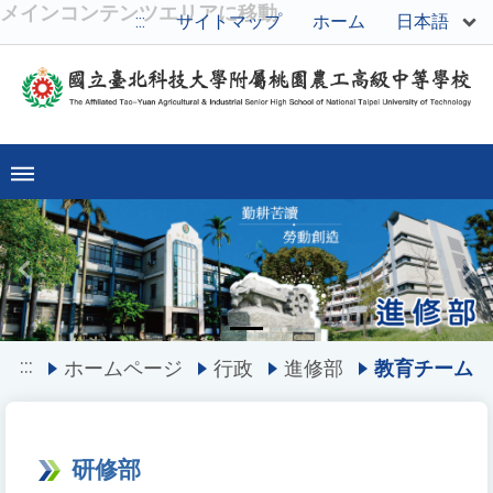
メインコンテンツエリアに移動
日本語
:::
サイトマップ
ホーム
Previous
Ne
:::
ホームページ
行政
進修部
教育チーム
研修部