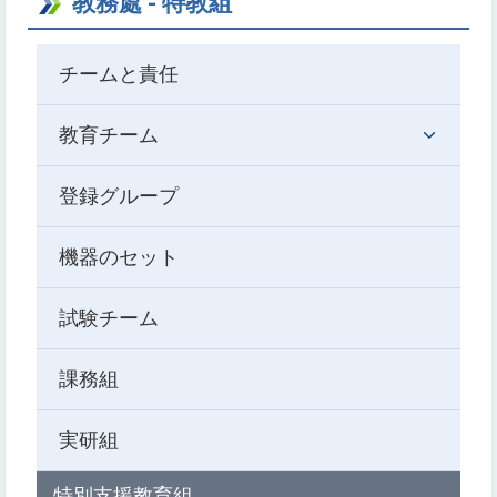
教務處 - 特教組
チームと責任
教育チーム
登録グループ
機器のセット
試験チーム
課務組
実研組
特別支援教育組