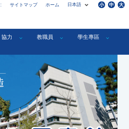
日本語
::
サイトマップ
ホーム
小
中
大
協力
教職員
學生專區
Next