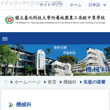
メインコンテンツエリアに移動
日本語
:::
サイトマップ
ホーム
Previous
Ne
:::
ホームページ
教育
機械科
生徒の栄誉
機械科