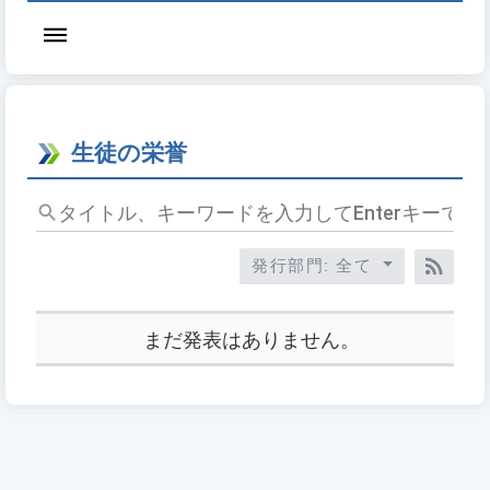
生徒の栄誉
タ
イ
ト
発行部門: 全て
ル、
RSS
キ
ー
まだ発表はありません。
ワ
ー
ド
を
入