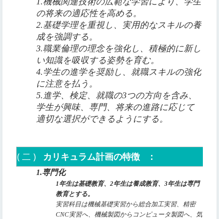
1.機械関連技術の広範な学習により、学生
の将来の適応性を高める。
2.基礎学理を重視し、実用的なスキルの養
成を強調する。
3.職業倫理の理念を強化し、積極的に新し
い知識を吸収する姿勢を育む。
4.学生の進学を奨励し、就職スキルの強化
に注意を払う。
5.進学、検定、就職の3つの方向を含み、
学生が興味、専門、将来の進路に応じて
適切な選択ができるようにする。
(
二
)
カリキュラム計画の特徴
：
1.専門化
1年生は基礎教育、2年生は養成教育、3年生は専門
教育とする。
実習科目は機械基礎実習から総合加工実習、精密
CNC実習へ、機械製図からコンピュータ製図へ、気