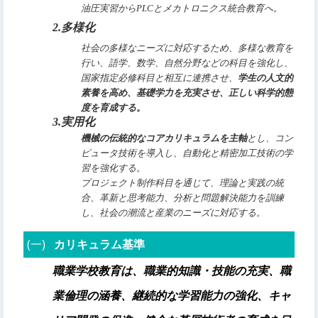
油圧実習からPLCとメカトロニクス統合教育へ。
2.多様化
社会の多様なニーズに対応するため、多様な教育を
行い、語学、数学、自然分野などの科目を強化し、
国家指定必修科目と相互に連携させ、
学生の人文的
素養を高め、基礎学力を充実させ、正しい科学的態
度を育成する。
3.実用化
機械の伝統的なコアカリキュラムを主軸
とし、コン
ピュータ技術を導入し、自動化と精密加工技術の学
習を強化する。
プロジェクト制作科目を通じて、理論と実践の統
合、革新と思考能力、分析と問題解決能力を訓練
し、社会の潮流と産業のニーズに対応する。
(一)
カリキュラム基準
職業学校教育は、職業的知識・技能の充実、職
業倫理の涵養、継続的な学習能力の強化、キャ