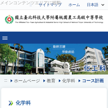
メインコンテンツエリアに移動
日本語
:::
サイトマップ
ホーム
Previous
Ne
:::
ホームページ
教育
化学科
コース計画
化学科