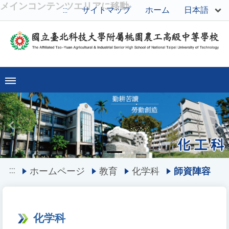
メインコンテンツエリアに移動
日本語
:::
サイトマップ
ホーム
Previous
Ne
:::
ホームページ
教育
化学科
師資陣容
化学科