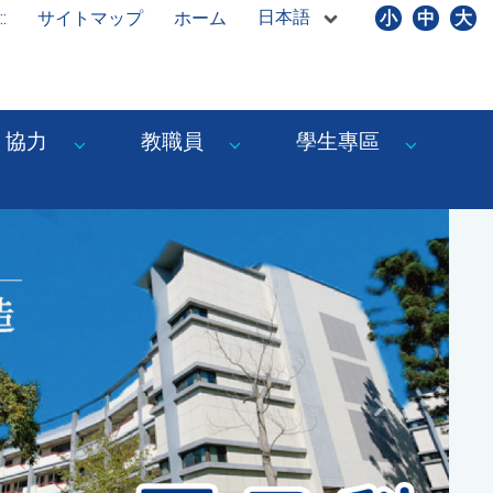
日本語
::
サイトマップ
ホーム
小
中
大
協力
教職員
學生專區
Next