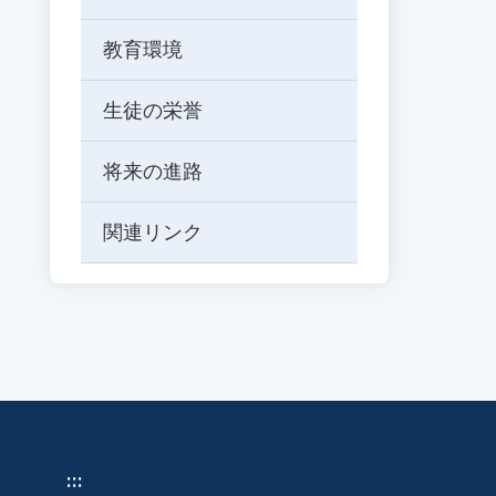
教育環境
生徒の栄誉
将来の進路
関連リンク
:::