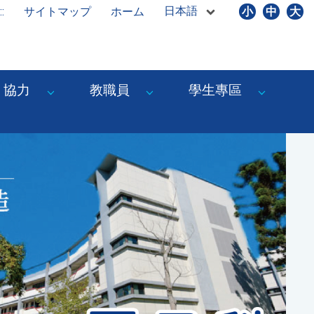
日本語
::
サイトマップ
ホーム
小
中
大
協力
教職員
學生專區
Next