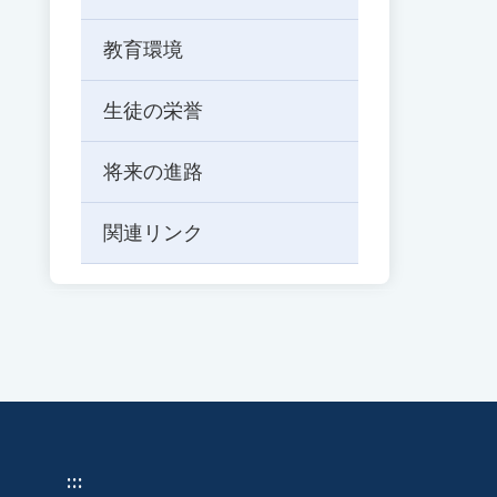
ド
を
教育環境
入
力
生徒の栄誉
し
て
Enter
将来の進路
キ
ー
関連リンク
で
検
索
:::