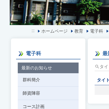
:::
ホームページ
教育
電子科
電子科
最
タ
最新のお知らせ
イ
ト
群科簡介
タイ
ル、
キ
師資陣容
ー
ワ
ー
コース計画