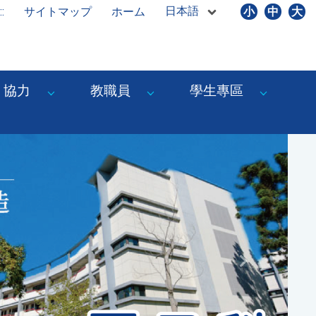
日本語
::
サイトマップ
ホーム
小
中
大
協力
教職員
學生專區
Next