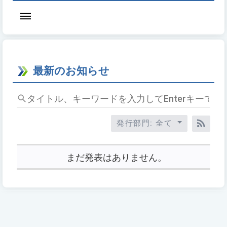
最新のお知らせ
タ
イ
ト
発行部門: 全て
ル、
RSS
キ
ー
まだ発表はありません。
ワ
ー
ド
を
入