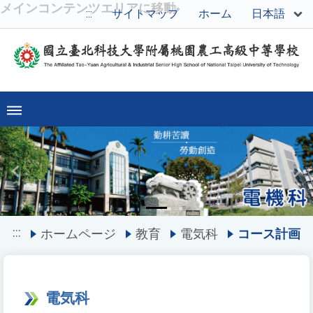
メインコンテンツエリアに移動
日本語
:::
サイトマップ
ホーム
Previous
Ne
:::
ホームページ
教育
電気科
コース計画
電気科