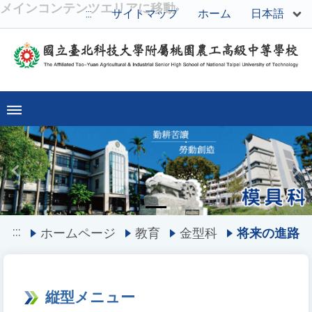
メインコンテンツエリアに移動
日本語
:::
サイトマップ
ホーム
Previous
Ne
:::
ホームページ
教育
金型科
将来の進路
縦型メニュー