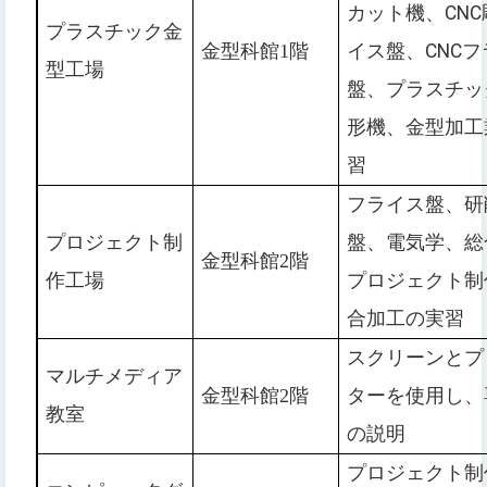
カット機、
CNC
プラスチック金
金型科館1階
イス盤、
CNC
フ
型工場
盤、プラスチッ
形機、金型加工
習
フライス盤、研
プロジェクト制
盤、電気学、総
金型科館2階
作工場
プロジェクト制
合加工の実習
スクリーンとプ
マルチメディア
金型科館2階
ターを使用し、
教室
の説明
プロジェクト制