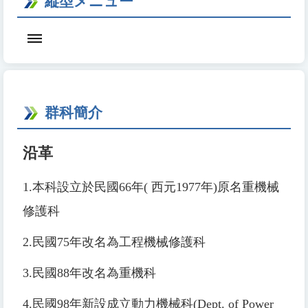
縦型メニュー
群科簡介
沿革
1.
本科設立於民國
66
年
(
西元
1977
年
)
原名重機械
修護科
2.
民國
75
年改名為工程機械修護科
3.
民國
88
年改名為重機科
4.
民國
98
年新設成立動力機械科
(Dept. of Power