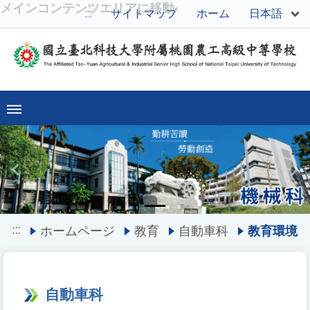
メインコンテンツエリアに移動
日本語
:::
サイトマップ
ホーム
Previous
Ne
:::
ホームページ
教育
自動車科
教育環境
自動車科