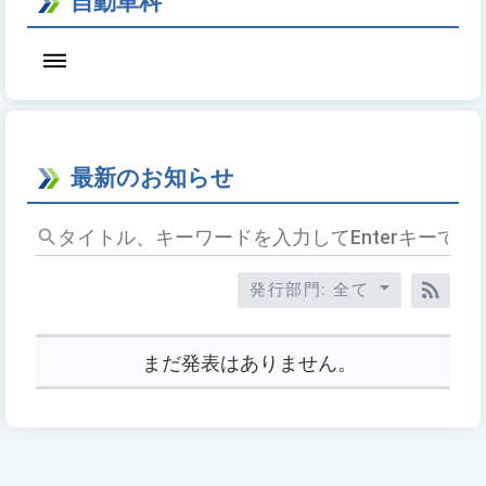
自動車科
最新のお知らせ
タ
イ
ト
発行部門: 全て
ル、
RSS
キ
ー
まだ発表はありません。
ワ
ー
ド
を