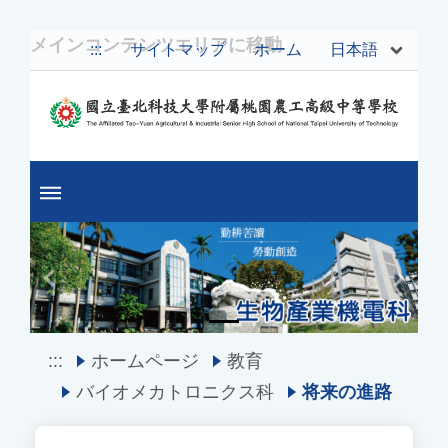
メインコンテンツエリアに移動
日本語
:::
サイトマップ
ホーム
Previous
Next
:::
ホームページ
教育
バイオメカトロニクス科
将来の進路