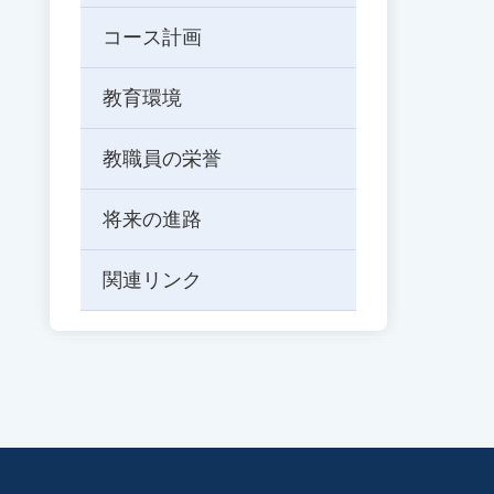
ド
コース計画
を
入
力
教育環境
し
て
教職員の栄誉
Enter
キ
将来の進路
ー
で
検
関連リンク
索