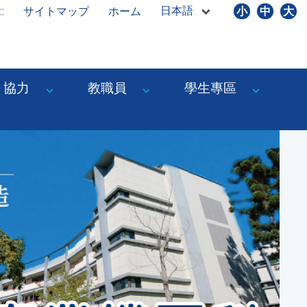
日本語
::
サイトマップ
ホーム
小
中
大
協力
教職員
學生專區
Next