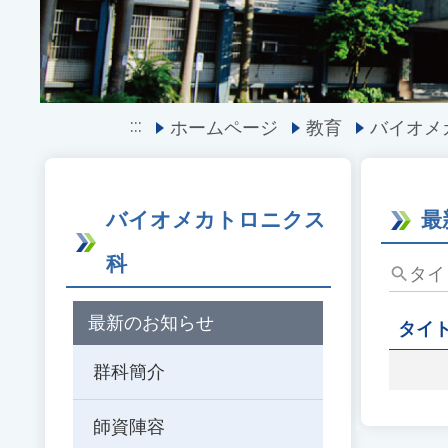
:::
ホームページ
教育
バイオメ
バイオメカトロニクス
最
科
タ
イ
ト
最新のお知らせ
タイ
ル、
キ
群科簡介
ー
ワ
師資陣容
ー