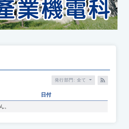
発行部門: 全て
RSS訂閱
日付
ん。