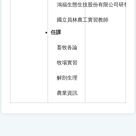
鴻福生態生技股份有限公司研發部
國立員林農工實習教師
任課
畜牧各論
牧場實習
解剖生理
農業資訊