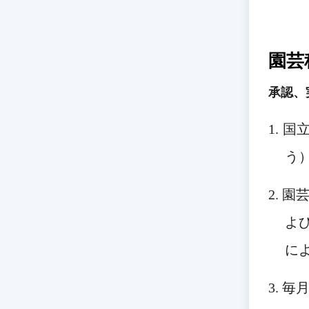
園芸
承認、
1. 
う
2. 
よ
に
3. 