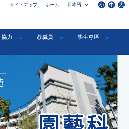
日本語
::
サイトマップ
ホーム
小
中
大
協力
教職員
學生專區
Next