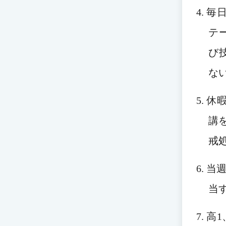
4. 
テ
び
な
5. 
講
戒
6. 
当
7. 