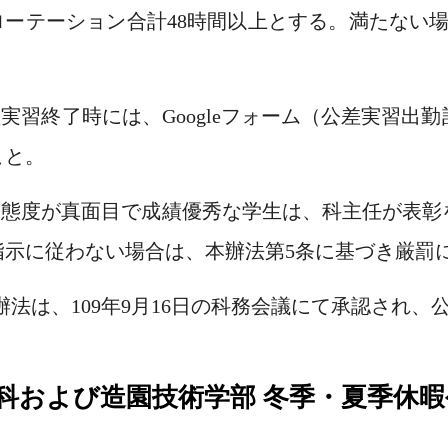
ローテーション合計48時間以上とする。満たない
。
公差実習終了時には、Googleフォーム（公差実習
こと。
服務態度が真面目で成績優秀な学生は、科主任が表
指示に従わない場合は、本辦法第5条に基づき厳罰
 本辦法は、109年9月16日の科務会議にて承認され
科および造園技術学部 冬季・夏季休