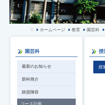
:::
ホームページ
教育
園芸科
園芸科
授
最新のお知らせ
授
群科簡介
師資陣容
コース計画