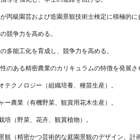
学生が丙級園芸および造園景観技術士検定に積極的
生の競争力を高める。
学生の多能工化を育成し、競争力を高める。
将来性のある精密農業のカリキュラムの特徴を発展さ
イオテクノロジー（組織培養、種苗生産）。
ジャー農業（有機野菜、観賞用花木生産）。
設栽培（野菜、花卉、観賞植物）。
園景観（精密かつ芸術的な庭園景観のデザイン、計