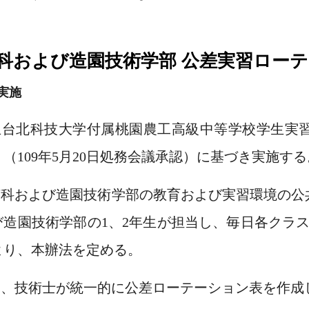
科および造園技術学部 公差実習ロー
実施
国立台北科技大学付属桃園農工高級中等学校学生
）（109年5月20日処務会議承認）に基づき実施する
園芸科および造園技術学部の教育および実習環境の
び造園技術学部の1、2年生が担当し、毎日各クラ
より、本辦法を定める。
毎月、技術士が統一的に公差ローテーション表を作