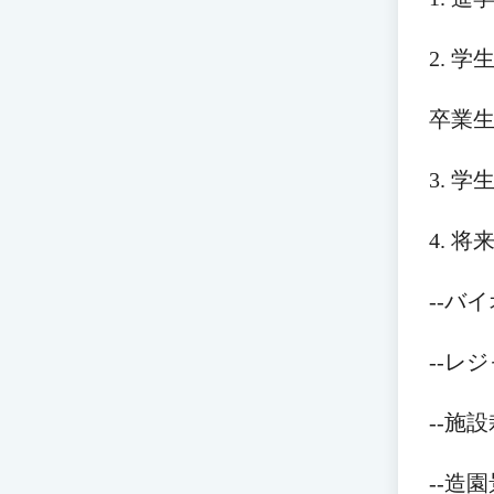
2. 
卒業
3. 
4. 
--バ
--レ
--施
--造