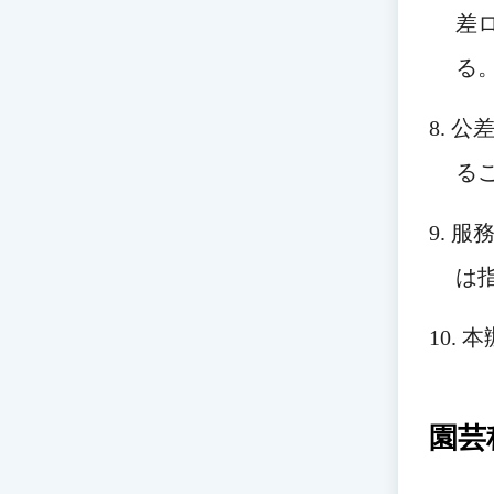
差
る
8. 
る
9. 
は
10.
園芸