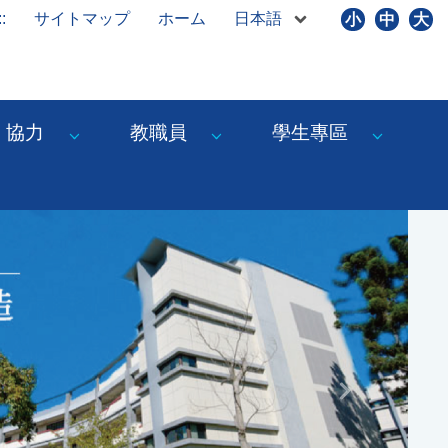
日本語
::
サイトマップ
ホーム
小
中
大
協力
教職員
學生專區
Next