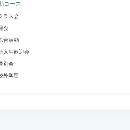
動コース
クラス会
週会
総合活動
新入生歓迎会
送別会
校外学習