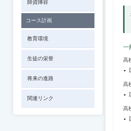
師資陣容
コース計画
教育環境
一
生徒の栄誉
高
将来の進路
高
関連リンク
高