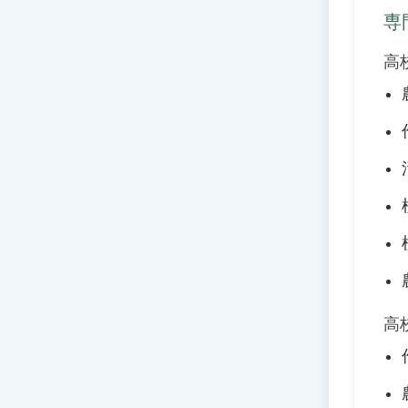
専
高
高