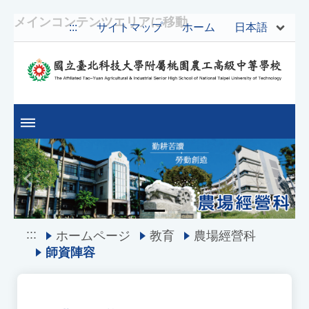
メインコンテンツエリアに移動
日本語
:::
サイトマップ
ホーム
Previous
Next
:::
ホームページ
教育
農場經營科
師資陣容