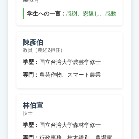
学生への一言：
感謝、恩返し、感動
陳彥伯
教員（農経2担任）
学歴：
国立台湾大学農芸学修士
専門：
農芸作物、スマート農業
林伯宣
技士
学歴：
国立台湾大学森林学修士
専門：
行政事務、樹木識別、農場実