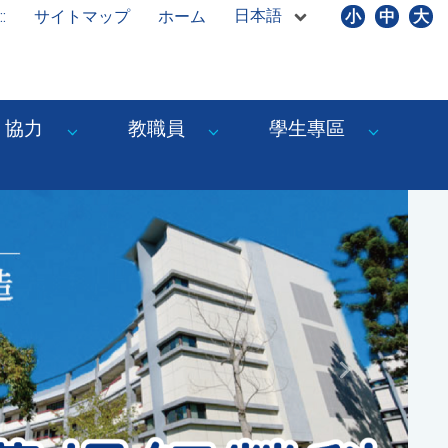
日本語
::
サイトマップ
ホーム
小
中
大
協力
教職員
學生專區
Next