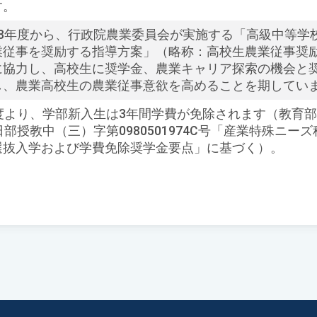
す。
28年度から、行政院農業委員会が実施する「高級中等学
業従事を奨励する指導方案」（略称：高校生農業従事奨
に協力し、高校生に奨学金、農業キャリア探索の機会と
し、農業高校生の農業従事意欲を高めることを期してい
度より、学部新入生は3年間学費が免除されます（教育部9
日部授教中（三）字第0980501974C号「産業特殊ニー
選抜入学および学費免除奨学金要点」に基づく）。