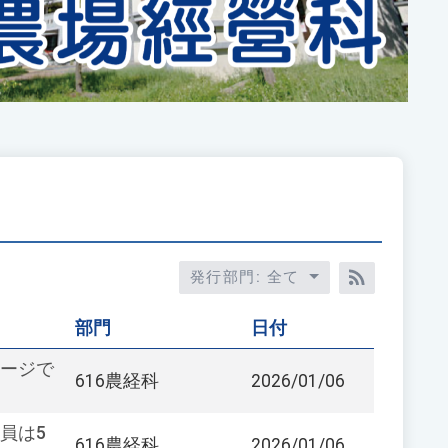
発行部門: 全て
RSS訂閱
部門
日付
ページで
616農経科
2026/01/06
員は5
616農経科
2026/01/06