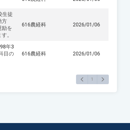
校生徒
励方
616農経科
2026/01/06
奨励を
ます。
8年3
ズ科目の
616農経科
2026/01/06
1