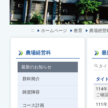
:::
ホームページ
教育
農場經營
農場経営科
最
タ
最新のお知らせ
イ
ト
群科簡介
タイ
ル、
キ
11
師資陣容
ー
ご確
ワ
11
ー
コース計画