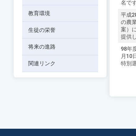
名で
ド
を
教育環境
平成
入
の農
力
案）
生徒の栄誉
し
提供
て
Enter
将来の進路
98年
キ
月10
ー
関連リンク
特別
で
検
索