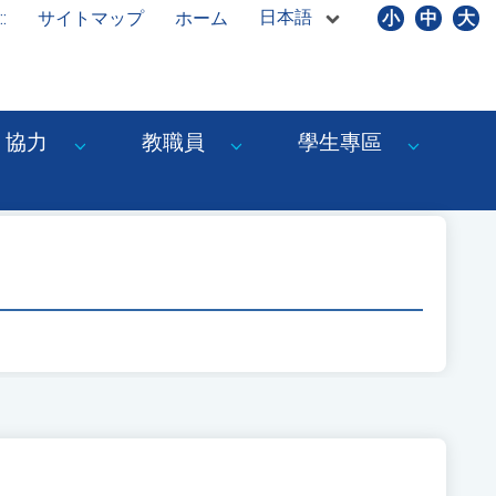
日本語
::
サイトマップ
ホーム
小
中
大
協力
教職員
學生專區