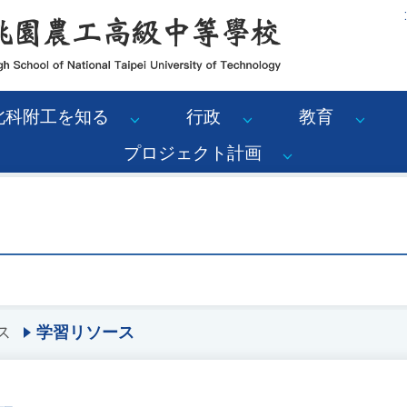
:
北科附工を知る
行政
教育
プロジェクト計画
ス
学習リソース