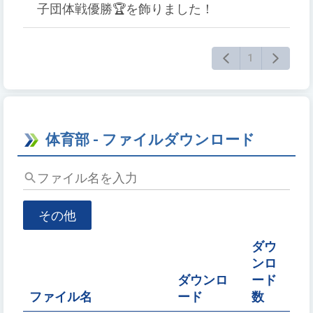
力
子団体戦優勝🏆を飾りました！
し
て
Enter
1
キ
ー
で
検
索
体育部 - ファイルダウンロード
フ
ァ
イ
その他
ル
名
ダウ
を
ンロ
入
ダウンロ
ード
力
ファイル名
ード
数