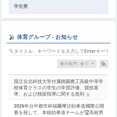
学生寮
体育グループ - お知らせ
タ
イ
ト
発行部門: 全て
ル、
RSS
キ
ー
国立台北科技大学付属桃園農工高級中等学
ワ
校体育クラスの学生の学習評価、競技基
ー
準、および残留指導に関する規則
ド
を
2026年台中都市杯福爾摩沙跆拳道國際公開
入
賽を祝して、本校跆拳道チームが🏆高校男