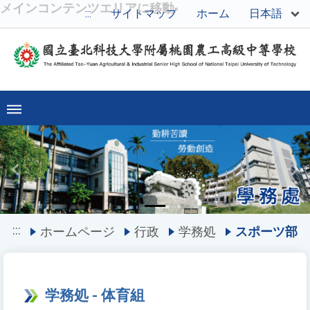
メインコンテンツエリアに移動
日本語
:::
サイトマップ
ホーム
Previous
Ne
:::
ホームページ
行政
学務処
スポーツ部
学務処 - 体育組