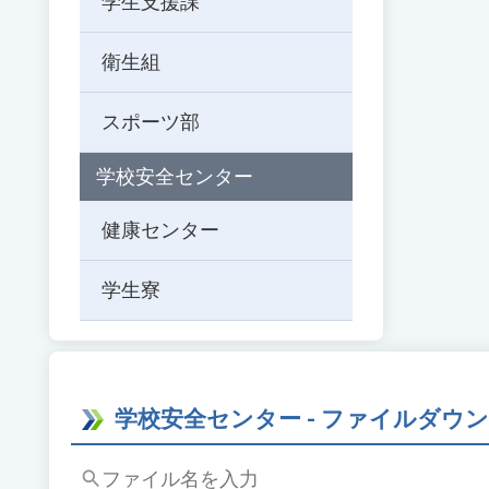
学生支援課
ド
を
衛生組
入
力
し
スポーツ部
て
Enter
学校安全センター
キ
ー
健康センター
で
検
学生寮
索
学校安全センター - ファイルダウ
フ