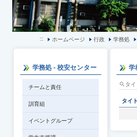
:::
ホームページ
行政
学務処
学務処 - 校安センター
学
タ
チームと責任
イ
ト
タイ
訓育組
ル、
キ
ー
イベントグループ
ワ
ー