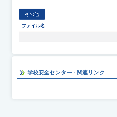
ァ
イ
その他
ル
名
ファイル名
を
入
力
学校安全センター - 関連リンク