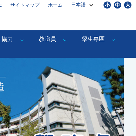
日本語
::
サイトマップ
ホーム
小
中
大
協力
教職員
學生專區
Next