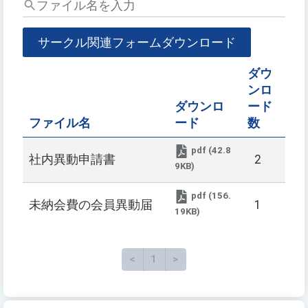
フ
ァ
イ
サークル関連フォームダウンロード
ル
名
ダウ
を
ンロ
入
ダウンロ
ード
力
ファイル名
ード
数
pdf (42.8
社内異動申請書
2
9KB)
pdf (156.
未納会費の会員異動届
1
19KB)
<
前のページ
1
>
次のページ