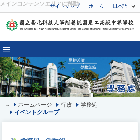
メインコンテンツエリアに移動
日本語
:::
サイトマップ
ホーム
Previous
Ne
:::
ホームページ
行政
学務処
イベントグループ