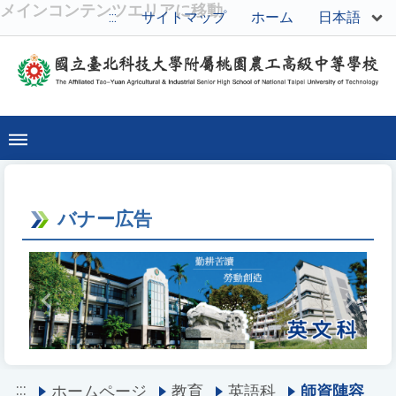
メインコンテンツエリアに移動
日本語
:::
サイトマップ
ホーム
バナー広告
Previous
Next
:::
ホームページ
教育
英語科
師資陣容