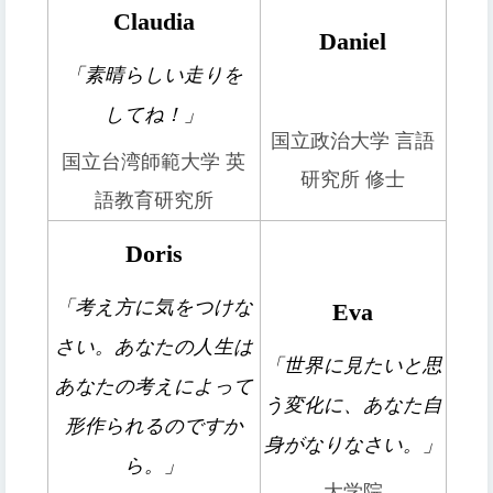
Claudia
Daniel
「素晴らしい走りを
してね！」
国立政治大学 言語
国立台湾師範大学 英
研究所 修士
語教育研究所
Doris
「考え方に気をつけな
Eva
さい。あなたの人生は
「
世界に見たいと思
あなたの考えによって
う変化に、あなた自
形作られるのですか
身がなりなさい。
」
ら。」
大学院