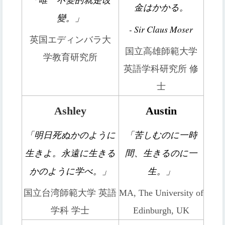
金はかかる。
變。」
- Sir Claus Moser
英国エディンバラ大
国立高雄師範大学
学教育研究所
英語学科研究所 修
士
Ashley
Austin
「明日死ぬかのように
「苦しむのに一時
生きよ。永遠に生きる
間、生きるのに一
かのように学べ。」
生。」
国立台湾師範大学 英語
MA, The University of
学科 学士
Edinburgh, UK