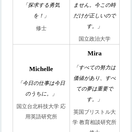
「探求する勇気
ません。今この時
を！」
だけが正しいので
す。」
修士
国立政治大学
Mira
「すべての努力は
Michelle
価値があり、すべ
「今日の仕事は今日
ての夢は重要で
のうちに。」
す。」
国立台北科技大学 応
英国ブリストル大
用英語研究所
学 教育相談研究所