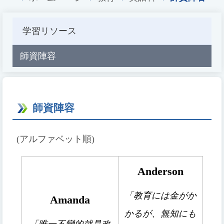
学習リソース
師資陣容
師資陣容
(アルファベット順)
Anderson
教育には金がか
「
Amanda
かるが、無知にも
「唯一不變的就是改