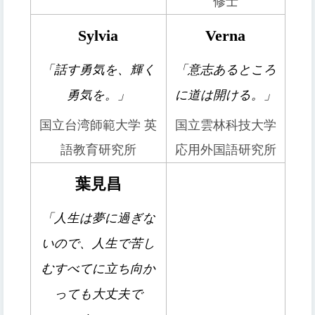
修士
Sylvia
Verna
「話す勇気を、輝く
「意志あるところ
勇気を。」
に道は開ける。」
国立台湾師範大学 英
国立雲林科技大学
語教育研究所
応用外国語研究所
葉見昌
「人生は夢に過ぎな
いので、人生で苦し
むすべてに立ち向か
っても大丈夫で