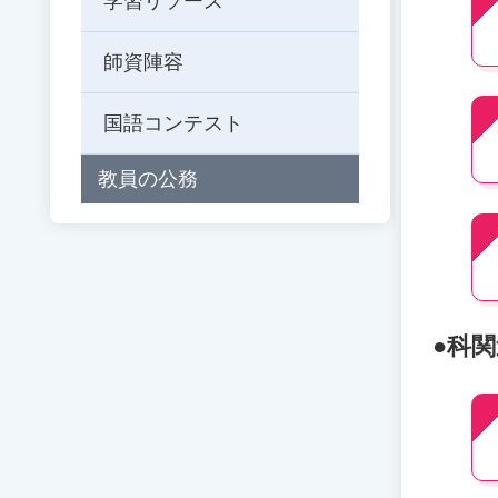
学習リソース
師資陣容
国語コンテスト
教員の公務
●科