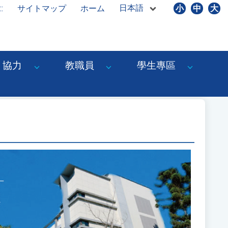
日本語
::
サイトマップ
ホーム
小
中
大
協力
教職員
學生專區