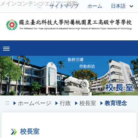
メインコンテンツエリアに移動
日本語
:::
サイトマップ
ホーム
Previous
Ne
:::
ホームページ
行政
校長室
教育理念
校長室