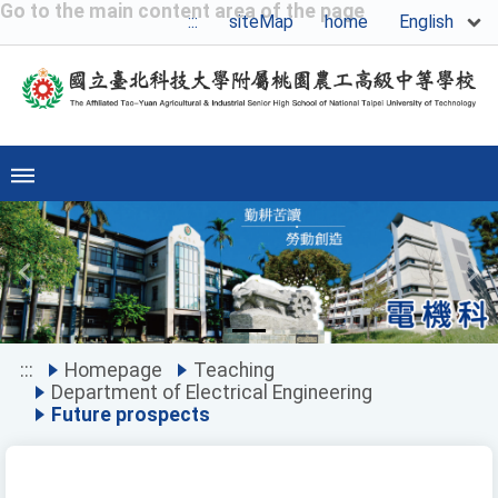
Go to the main content area of the page
English
:::
siteMap
home
Previous
Ne
:::
Homepage
Teaching
Department of Electrical Engineering
Future prospects