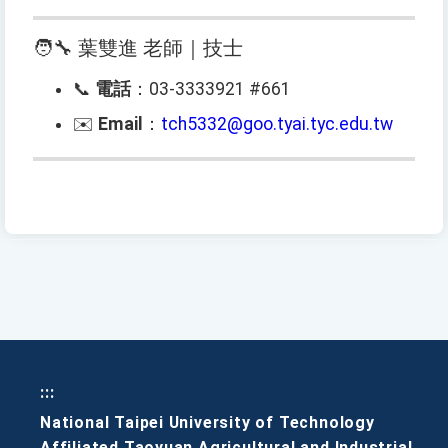
🧑‍🔧 葉雙進 老師｜技士
📞
電話
：03-3333921 #661
✉️
Email
：
tch5332@goo.tyai.tyc.edu.tw
:::
National Taipei University of Technology
Affiliated Taoyuan Agricultural and Industrial