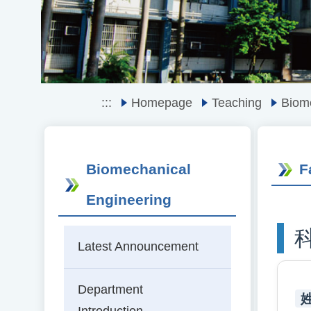
:::
Homepage
Teaching
Biom
Biomechanical
F
Engineering
Latest Announcement
Department