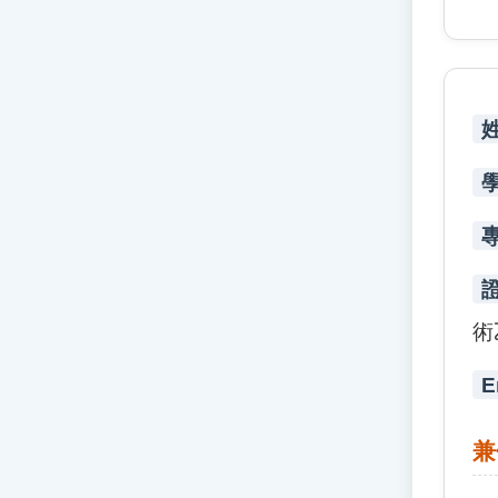
術
E
兼