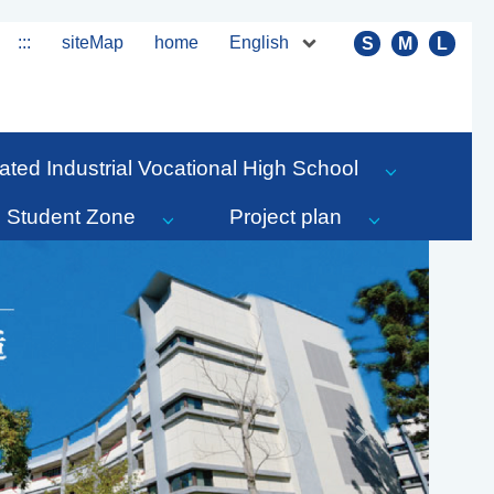
English
:::
siteMap
home
S
M
L
ated Industrial Vocational High School
Student Zone
Project plan
Next