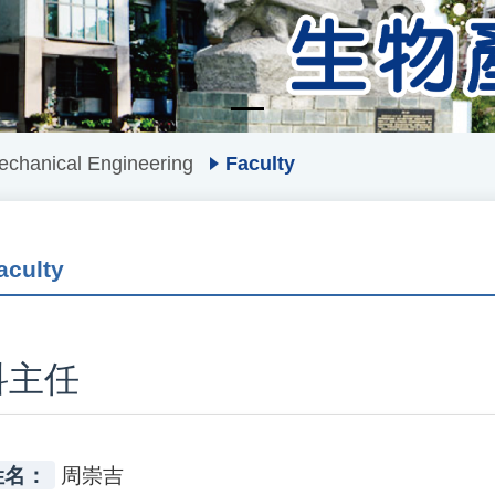
echanical Engineering
Faculty
aculty
科主任
姓名：
周崇吉