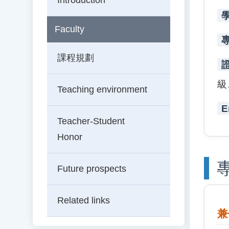
Introduction
Faculty
課程規劃
級
Teaching environment
E
Teacher-Student
Honor
Future prospects
Related links
兼