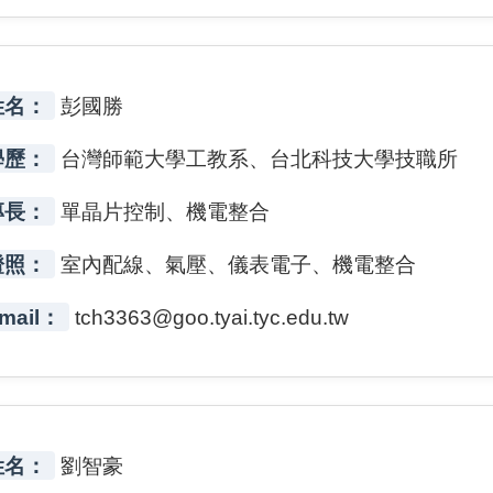
姓名：
彭國勝
學歷：
台灣師範大學工教系、台北科技大學技職所
專長：
單晶片控制、機電整合
證照：
室內配線、氣壓、儀表電子、機電整合
mail：
tch3363@goo.tyai.tyc.edu.tw
姓名：
劉智豪