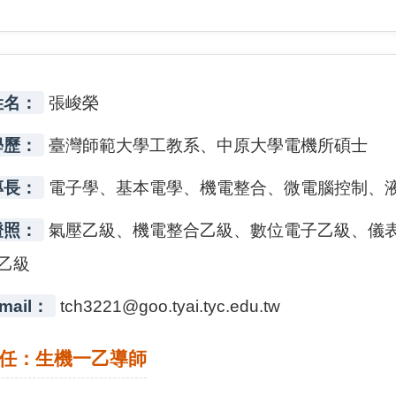
姓名：
張峻榮
學歷：
臺灣師範大學工教系、中原大學電機所碩士
專長：
電子學、基本電學、機電整合、微電腦控制、
證照：
氣壓乙級、機電整合乙級、數位電子乙級、儀
乙級
mail：
tch3221@goo.tyai.tyc.edu.tw
任：生機一乙導師