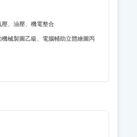
氣壓、油壓、機電整合
助機械製圖乙級、電腦輔助立體繪圖丙