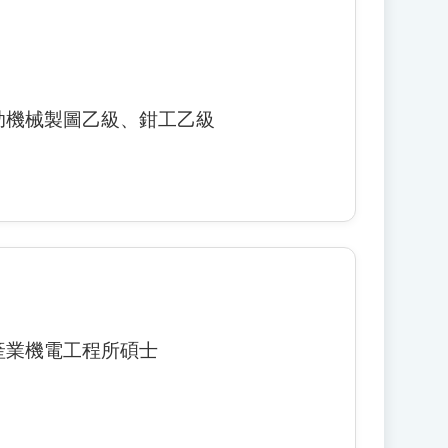
助機械製圖乙級、鉗工乙級
產業機電工程所碩士