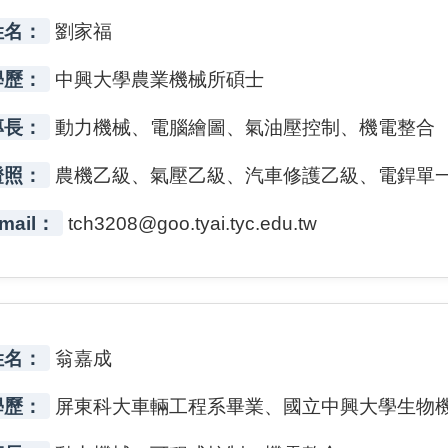
姓名：
劉家福
學歷：
中興大學農業機械所碩士
專長：
動力機械、電腦繪圖、氣油壓控制、機電整合
證照：
農機乙級、氣壓乙級、汽車修護乙級、電銲單
mail：
tch3208@goo.tyai.tyc.edu.tw
姓名：
翁嘉成
學歷：
屏東科大車輛工程系畢業、國立中興大學生物