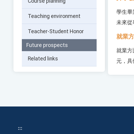
Course planning
學生畢
Teaching environment
未來從
Teacher-Student Honor
就業
Future prospects
就業方
Related links
元，具
:::