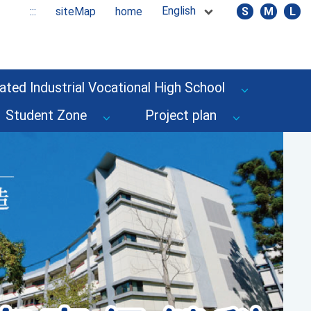
English
:::
siteMap
home
S
M
L
ated Industrial Vocational High School
Student Zone
Project plan
Next