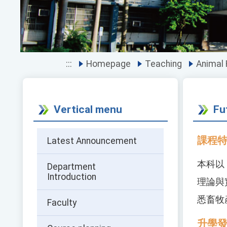
:::
Homepage
Teaching
Animal 
Vertical menu
Fu
課程
Latest Announcement
本科以
Department
Introduction
理論與
悉畜牧
Faculty
升學