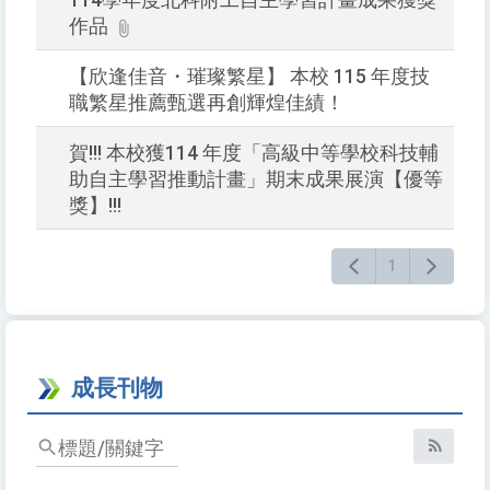
114學年度北科附工自主學習計畫成果獲獎
按
作品
下
Ent
【欣逢佳音・璀璨繁星】 本校 115 年度技
查
職繁星推薦甄選再創輝煌佳績！
詢
賀!!! 本校獲114 年度「高級中等學校科技輔
助自主學習推動計畫」期末成果展演【優等
獎】!!!
1
成長刊物
標
題/
RSS