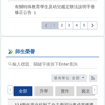
有關特殊教育學生及幼兒鑑定辦法說明手冊
修正公告
1
2
3
4
5
師生榮譽
輸
入
標
發布單位: 全部
題
RSS
關
鍵
全部
升學
實作
藝文
字
後