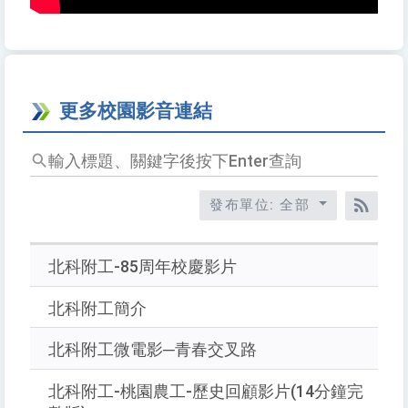
更多校園影音連結
輸
入
標
發布單位: 全部
題、
RSS
關
鍵
北科附工-85周年校慶影片
字
後
北科附工簡介
按
北科附工微電影─青春交叉路
下
Enter
北科附工-桃園農工-歷史回顧影片(14分鐘完
查