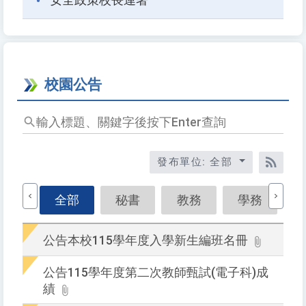
安全政策校長連署
校園公告
輸
入
標
發布單位: 全部
題
RSS
關
鍵
全部
秘書
教務
學務
字
後
公告本校115學年度入學新生編班名冊
按
下
公告115學年度第二次教師甄試(電子科)成
Ent
績
查