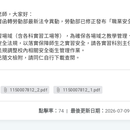
老師，大家好：
署函轉勞動部最新法令異動，勞動部已修正發布「職業安
習場域（含各科實習工場等），為確保各場域之教學管理
安全法規，以落實保障師生之實習安全，請各實習科別主
法規調整校內相關安全衛生管理作業。
已隨文檢附，請同仁自行下載查閱。
1150007812_2.pdf
1150007812_1.pdf
點擊率：
74
|
最後更新日期：
2026-07-09