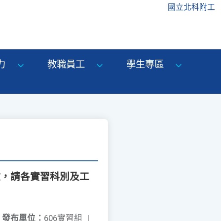
國立北科附工
力
教職員工
學生專區
文，請各實習科別及工
發布單位：
606實習組
|