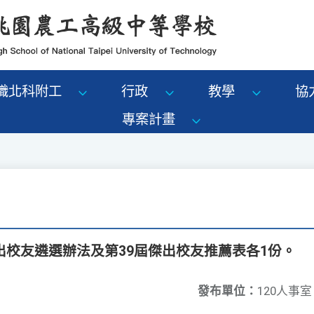
識北科附工
行政
教學
協
專案計畫
出校友遴選辦法及第39屆傑出校友推薦表各1份。
發布單位：
120人事室