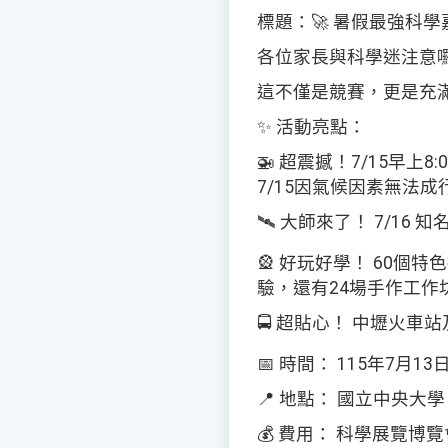
標題：
🚀
暑假最強科學
各位家長與科學迷注意
這不僅是競賽，更是充
✨
活動亮點：
🚁
超震撼！
7/15
早上
8:
7/15
因氣候因素無法成
🛰
️
大師來了！
7/16
知
🎡
好玩好學！
60
個特色
驗，還有
24
場手作工作
🚍
超貼心！
中壢火車站
📅
時間：
115
年
7
月
13
📍
地點：
國立中央大學
💰
費用：
科學展覽博覽