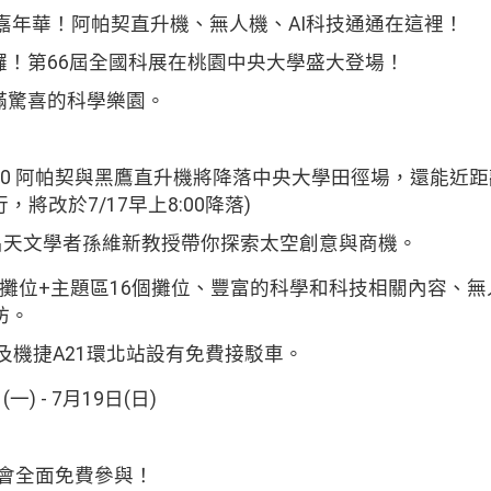
嘉年華！阿帕契直升機、無人機、
AI
科技通通在這裡！
囉！第
66
屆全國科展在桃園中央大學盛大登場！
滿驚喜的科學樂園。
00
阿帕契與黑鷹直升機將降落中央大學田徑場，還能近距
行，將改於
7/17
早上
8:00
降落
)
名天文學者孫維新教授帶你探索太空創意與商機。
攤位
+
主題區
16
個攤位、豐富的科學和科技相關內容、無
坊。
及機捷
A21
環北站設有免費接駁車。
日
(
一
) - 7
月
19
日
(
日
)
會全面免費參與！