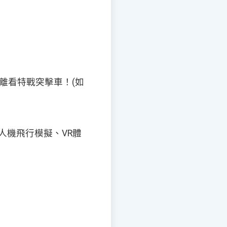
離看特戰突擊車！
(
如
人機飛行模擬、
VR
體