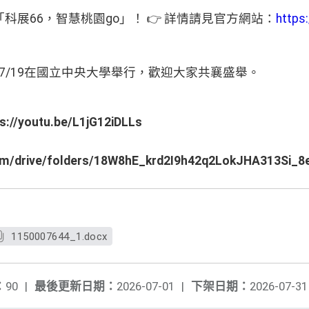
「科展
66
，智慧桃園
go
」！
👉
詳情請見官方網站：
https
7/19
在國立中央大學舉行，歡迎大家共襄盛舉。
s://youtu.be/L1jG12iDLLs
com/drive/folders/18W8hE_krd2I9h42q2LokJHA313Si_8
1150007644_1.docx
：
90
|
最後更新日期：
2026-07-01
|
下架日期：
2026-07-31