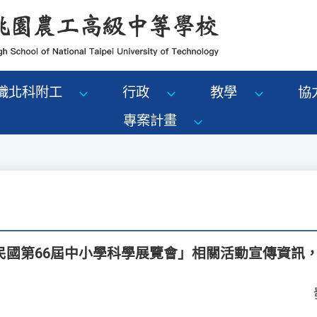
識北科附工
行政
教學
協
專案計畫
民國第66屆中小學科學展覽會」相關活動宣傳資訊