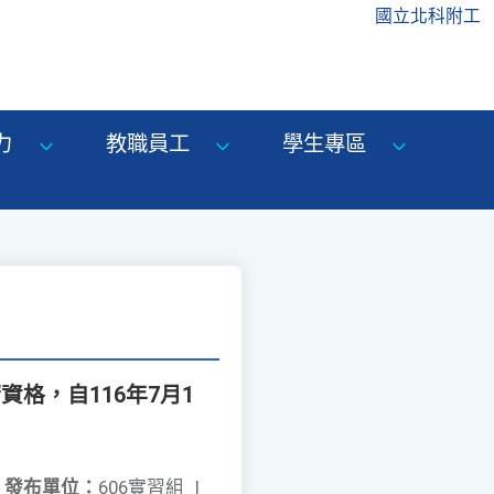
國立北科附工
力
教職員工
學生專區
格，自116年7月1
發布單位：
606實習組
|