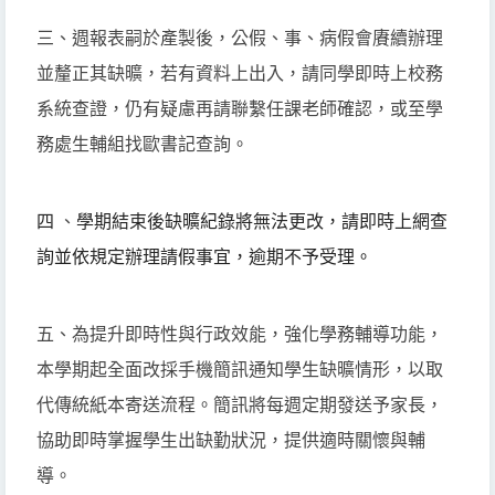
三、週報表嗣於產製後，公假、事、病假會賡續辦理
並釐正其缺曠，若有資料上出入，請同學即時上校務
系統查證，仍有疑慮再請聯繫任課老師確認，或至學
務處生輔組找歐書記查詢。
四
、
學期結束後缺曠紀錄將無法更改，
請即時上網查
詢並依規定辦理請假事宜，逾期不予受理。
五、為提升即時性與行政效能，強化學務輔導功能，
本學期起全面改採手機簡訊通知學生缺曠情形，以取
代傳統紙本寄送流程。簡訊將每週定期發送予家長，
協助即時掌握學生出缺勤狀況，提供適時關懷與輔
導。