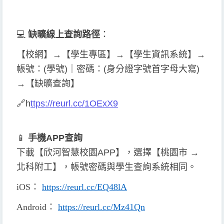
💻
缺曠線上查詢
路徑
：
【校網】→【學生專區】→【學生資訊系統】→
帳號：(學號)｜密碼：(身分證字號首字母大寫)
→【缺曠查詢】
🔗
h
ttps://reurl.cc/1OExX9
📱
手機APP查詢
下載【欣河智慧校園APP】，選擇【桃園市 →
北科附工】，帳號密碼與學生查詢系統相同。
iOS
：
https://reurl.cc/EQ48lA
Android
：
https://reurl.cc/Mz41Qn